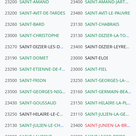
23200
SAINT-AMAND
23400
SAINT-AMAND-JARTOUDEIX
23200
SAINT-AVIT-DE-TARDES
23480
SAINT-AVIT-LE-PAUVRE
23260
SAINT-BARD
23130
SAINT-CHABRAIS
23000
SAINT-CHRISTOPHE
23130
SAINT-DIZIER-LA-TOUR
23270
SAINT-DIZIER-LES-DOMAINES
23400
SAINT-DIZIER-LEYRENNE
23190
SAINT-DOMET
23000
SAINT-ELOI
23290
SAINT-ETIENNE-DE-FURSAC
23000
SAINT-FIEL
23500
SAINT-FRION
23250
SAINT-GEORGES-LA-POUGE
23500
SAINT-GEORGES-NIGREMONT
23160
SAINT-GERMAIN-BEAUPRE
23430
SAINT-GOUSSAUD
23150
SAINT-HILAIRE-LA-PLAINE
23250
SAINT-HILAIRE-LE-CHATEAU
23110
SAINT-JULIEN-LA-GENETE
23130
SAINT-JULIEN-LE-CHATEL
23400
SAINT-JUNIEN-LA-BREGERE