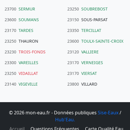
23700
SERMUR
23250
SOUBREBOST
23600
SOUMANS
23150
SOUS-PARSAT
23170
TARDES
23350
TERCILLAT
23250
THAURON
23600
TOULX-SAINTE-CROIX
23230
TROIS-FONDS
23120
VALLIERE
23300
VAREILLES
23170
VERNEIGES
23250
VIDAILLAT
23170
VIERSAT
23140
VIGEVILLE
23800
VILLARD
© 2026 mon-eau.fr - Données publiques
Sise-Eaux
/
Hub'Eau.
Accueil
Questions Fréquentes
Carte Qualité Eau