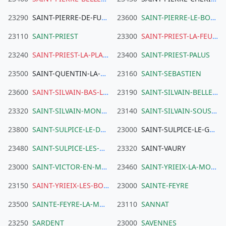
23290
SAINT-PIERRE-DE-FURSAC
23600
SAINT-PIERRE-LE-BOST
23110
SAINT-PRIEST
23300
SAINT-PRIEST-LA-FEUILLE
23240
SAINT-PRIEST-LA-PLAINE
23400
SAINT-PRIEST-PALUS
23500
SAINT-QUENTIN-LA-CHABANNE
23160
SAINT-SEBASTIEN
23600
SAINT-SILVAIN-BAS-LE-ROC
23190
SAINT-SILVAIN-BELLEGARDE
23320
SAINT-SILVAIN-MONTAIGUT
23140
SAINT-SILVAIN-SOUS-TOULX
23800
SAINT-SULPICE-LE-DUNOIS
23000
SAINT-SULPICE-LE-GUERETOIS
23480
SAINT-SULPICE-LES-CHAMPS
23320
SAINT-VAURY
23000
SAINT-VICTOR-EN-MARCHE
23460
SAINT-YRIEIX-LA-MONTAGNE
23150
SAINT-YRIEIX-LES-BOIS
23000
SAINTE-FEYRE
23500
SAINTE-FEYRE-LA-MONTAGNE
23110
SANNAT
23250
SARDENT
23000
SAVENNES