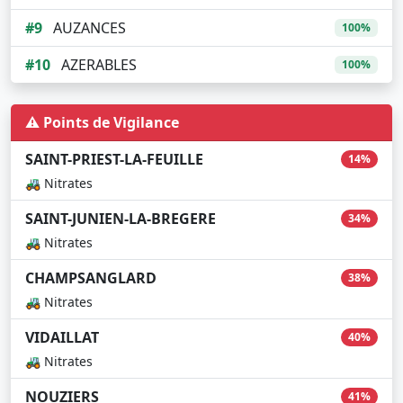
#9
AUZANCES
100%
#10
AZERABLES
100%
⚠️ Points de Vigilance
SAINT-PRIEST-LA-FEUILLE
14%
🚜 Nitrates
SAINT-JUNIEN-LA-BREGERE
34%
🚜 Nitrates
CHAMPSANGLARD
38%
🚜 Nitrates
VIDAILLAT
40%
🚜 Nitrates
NOUZIERS
41%