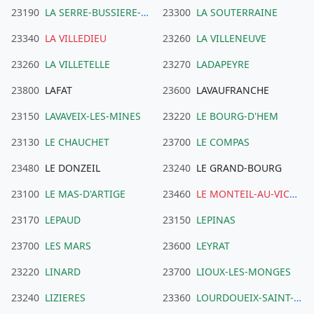
23190
LA SERRE-BUSSIERE-VIEILLE
23300
LA SOUTERRAINE
23340
LA VILLEDIEU
23260
LA VILLENEUVE
23260
LA VILLETELLE
23270
LADAPEYRE
23800
LAFAT
23600
LAVAUFRANCHE
23150
LAVAVEIX-LES-MINES
23220
LE BOURG-D'HEM
23130
LE CHAUCHET
23700
LE COMPAS
23480
LE DONZEIL
23240
LE GRAND-BOURG
23100
LE MAS-D'ARTIGE
23460
LE MONTEIL-AU-VICOMTE
23170
LEPAUD
23150
LEPINAS
23700
LES MARS
23600
LEYRAT
23220
LINARD
23700
LIOUX-LES-MONGES
23240
LIZIERES
23360
LOURDOUEIX-SAINT-PIERRE