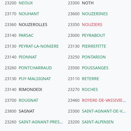
23200
NEOUX
23300
NOTH
23170
NOUHANT
23600
NOUZERINES
23360
NOUZEROLLES
23350
NOUZIERS
23140
PARSAC
23000
PEYRABOUT
23130
PEYRAT-LA-NONIERE
23130
PIERREFITTE
23140
PIONNAT
23250
PONTARION
23260
PONTCHARRAUD
23500
POUSSANGES
23130
PUY-MALSIGNAT
23110
RETERRE
23140
RIMONDEIX
23270
ROCHES
23700
ROUGNAT
23460
ROYERE-DE-VASSIVIERE
23800
SAGNAT
23300
SAINT-AGNANT-DE-VERSILLAT
23260
SAINT-AGNANT-PRES-CROCQ
23200
SAINT-ALPINIEN