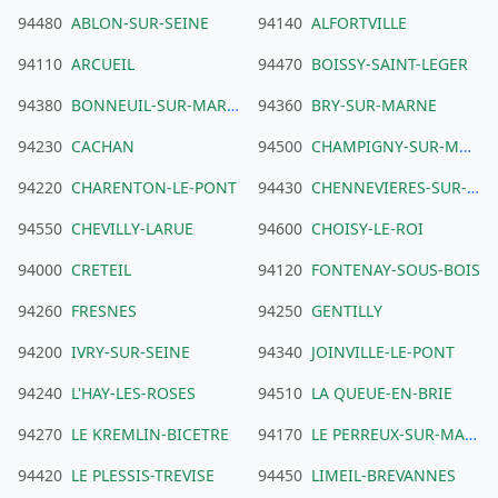
94480
ABLON-SUR-SEINE
94140
ALFORTVILLE
94110
ARCUEIL
94470
BOISSY-SAINT-LEGER
94380
BONNEUIL-SUR-MARNE
94360
BRY-SUR-MARNE
94230
CACHAN
94500
CHAMPIGNY-SUR-MARNE
94220
CHARENTON-LE-PONT
94430
CHENNEVIERES-SUR-MARNE
94550
CHEVILLY-LARUE
94600
CHOISY-LE-ROI
94000
CRETEIL
94120
FONTENAY-SOUS-BOIS
94260
FRESNES
94250
GENTILLY
94200
IVRY-SUR-SEINE
94340
JOINVILLE-LE-PONT
94240
L'HAY-LES-ROSES
94510
LA QUEUE-EN-BRIE
94270
LE KREMLIN-BICETRE
94170
LE PERREUX-SUR-MARNE
94420
LE PLESSIS-TREVISE
94450
LIMEIL-BREVANNES