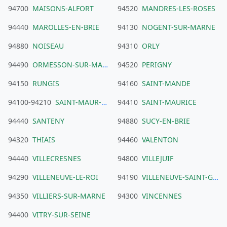
94700
MAISONS-ALFORT
94520
MANDRES-LES-ROSES
94440
MAROLLES-EN-BRIE
94130
NOGENT-SUR-MARNE
94880
NOISEAU
94310
ORLY
94490
ORMESSON-SUR-MARNE
94520
PERIGNY
94150
RUNGIS
94160
SAINT-MANDE
94100-94210
SAINT-MAUR-DES-FOSSES
94410
SAINT-MAURICE
94440
SANTENY
94880
SUCY-EN-BRIE
94320
THIAIS
94460
VALENTON
94440
VILLECRESNES
94800
VILLEJUIF
94290
VILLENEUVE-LE-ROI
94190
VILLENEUVE-SAINT-GEORGES
94350
VILLIERS-SUR-MARNE
94300
VINCENNES
94400
VITRY-SUR-SEINE