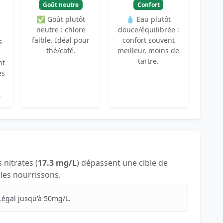
Goût neutre
Confort
✅ Goût plutôt
💧 Eau plutôt
neutre : chlore
douce/équilibrée :
faible. Idéal pour
confort souvent
s
thé/café.
meilleur, moins de
tartre.
nt
es
.
s nitrates (
17.3 mg/L
) dépassent une cible de
 les nourrissons.
Légal jusqu'à 50mg/L.