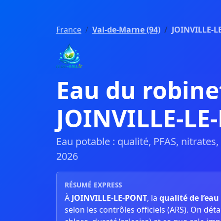
France
Val-de-Marne (94)
JOINVILLE-L
Eau du robine
JOINVILLE-L
Eau potable : qualité, PFAS, nitrates
2026
RÉSUMÉ EXPRESS
À
JOINVILLE-LE-PONT
, la
qualité de l’eau
selon les contrôles officiels (ARS). On détaill