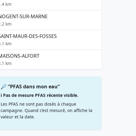
1.4 km
NOGENT-SUR-MARNE
2.2 km
SAINT-MAUR-DES-FOSSES
3.1 km
MAISONS-ALFORT
3.1 km
🔎 “PFAS dans mon eau”
ℹ️ Pas de mesure PFAS récente visible.
Les PFAS ne sont pas dosés à chaque
campagne. Quand c’est mesuré, on affiche la
valeur et la date.