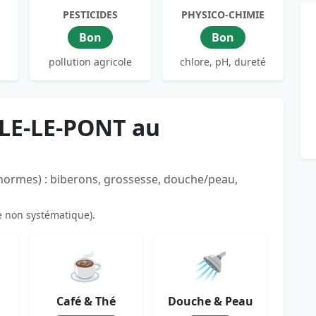
PESTICIDES
PHYSICO-CHIMIE
Bon
Bon
pollution agricole
chlore, pH, dureté
LLE-LE-PONT au
 normes) : biberons, grossesse, douche/peau,
e non systématique).
☕
🚿
Café & Thé
Douche & Peau