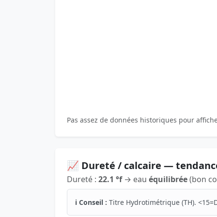
Pas assez de données historiques pour affich
📈 Dureté / calcaire — tendanc
Dureté :
22.1 °f
→ eau
équilibrée
(bon co
ℹ️ Conseil :
Titre Hydrotimétrique (TH). <15=D