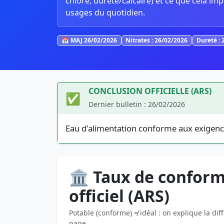
chlore, dureté/calcaire) et ce que cela imp
usages du quotidien.
📅 MAJ 26/02/2026
Nitrates : 26/02/2026
Dureté : 
CONCLUSION OFFICIELLE (ARS)
✅
Dernier bulletin : 26/02/2026
Eau d'alimentation conforme aux exigenc
🏛️ Taux de conform
officiel (ARS)
Potable (conforme) ≠ idéal : on explique la dif
page.