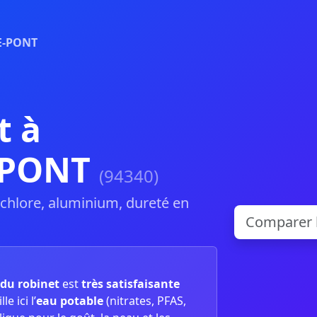
E-PONT
t à
E-PONT
(94340)
, chlore, aluminium, dureté en
 du robinet
est
très satisfaisante
e ici l’
eau potable
(nitrates, PFAS,