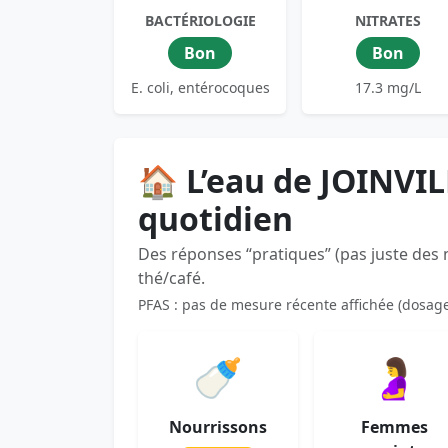
BACTÉRIOLOGIE
NITRATES
Bon
Bon
E. coli, entérocoques
17.3 mg/L
🏠 L’eau de JOINVI
quotidien
Des réponses “pratiques” (pas juste des
thé/café.
PFAS : pas de mesure récente affichée (dosag
🍼
🤰
Nourrissons
Femmes