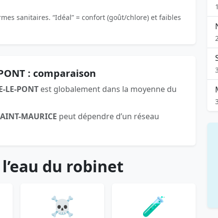
es sanitaires. “Idéal” = confort (goût/chlore) et faibles
-PONT : comparaison
E-LE-PONT
est globalement dans la moyenne du
SAINT-MAURICE
peut dépendre d’un réseau
 l’eau du robinet
☠️
🧪