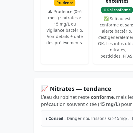
enceintes
Prudence
OK si conforme
⚠️ Prudence (0–6
mois) : nitrates ≥
✅ Si l’eau est
15 mg/L ou
conforme et san
vigilance bactério.
alerte bactério,
Voir détails + date
c’est généraleme
des prélèvements.
OK. Les infos util
: nitrates,
pesticides, PFAS
📈 Nitrates — tendance
L’eau du robinet reste
conforme
, mais le
précaution souvent citée (
15 mg/L
) pour
ℹ️ Conseil :
Danger nourrissons si >15mg/L. 