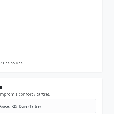
er une courbe.
e
mpromis confort / tartre).
ouce, >25=Dure (Tartre).