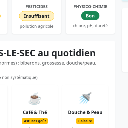
PESTICIDES
PHYSICO-CHIMIE
Bon
Insuffisant
chlore, pH, dureté
pollution agricole
S-LE-SEC au quotidien
 normes) : biberons, grossesse, douche/peau,
e non systématique).
☕
🚿
Café & Thé
Douche & Peau
Astuces goût
Calcaire