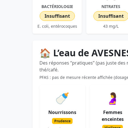
BACTÉRIOLOGIE
NITRATES
Insuffisant
Insuffisant
E. coli, entérocoques
43 mg/L
🏠 L’eau de AVESNE
Des réponses “pratiques” (pas juste des
thé/café.
PFAS : pas de mesure récente affichée (dosag
🍼
🤰
Nourrissons
Femmes
enceintes
Prudence
Vigilance