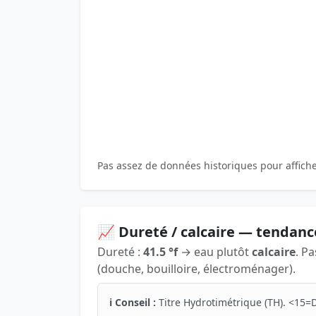
Pas assez de données historiques pour affich
📈 Dureté / calcaire — tendanc
Dureté :
41.5 °f
→ eau plutôt
calcaire
. P
(douche, bouilloire, électroménager).
ℹ️ Conseil :
Titre Hydrotimétrique (TH). <15=D