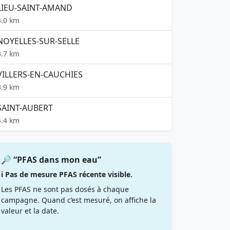
LIEU-SAINT-AMAND
3.0 km
NOYELLES-SUR-SELLE
3.7 km
VILLERS-EN-CAUCHIES
3.9 km
SAINT-AUBERT
4.4 km
🔎 “PFAS dans mon eau”
ℹ️ Pas de mesure PFAS récente visible.
Les PFAS ne sont pas dosés à chaque
campagne. Quand c’est mesuré, on affiche la
valeur et la date.