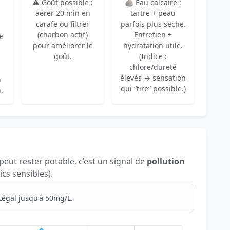
⚠️ Goût possible :
🪨 Eau calcaire :
aérer 20 min en
tartre + peau
carafe ou filtrer
parfois plus sèche.
(charbon actif)
Entretien +
re
pour améliorer le
hydratation utile.
goût.
(Indice :
chlore/dureté
élevés → sensation
n
qui “tire” possible.)
.
 peut rester potable, c’est un signal de
pollution
ics sensibles).
Légal jusqu'à 50mg/L.