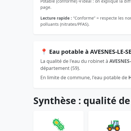
Potable (conforme) ≠ idéal : on explique la dif
page.
Lecture rapide :
“Conforme” = respecte les norm
polluants (nitrates/PFAS).
📍 Eau potable à AVESNES-LE-S
La qualité de l'eau du robinet à
AVESNES-
département (59).
En limite de commune, l'eau potable de
Synthèse : qualité de
🦠
🚜