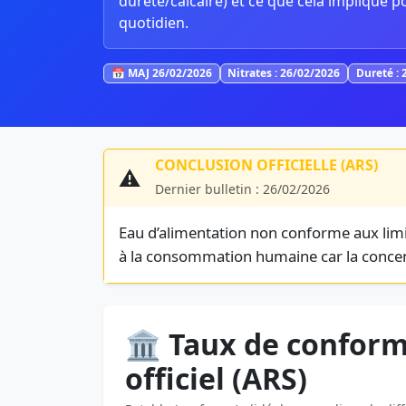
dureté/calcaire) et ce que cela implique p
quotidien.
📅 MAJ 26/02/2026
Nitrates : 26/02/2026
Dureté : 
CONCLUSION OFFICIELLE (ARS)
⚠️
Dernier bulletin : 26/02/2026
Eau d’alimentation non conforme aux limi
à la consommation humaine car la concent
🏛️ Taux de conform
officiel (ARS)