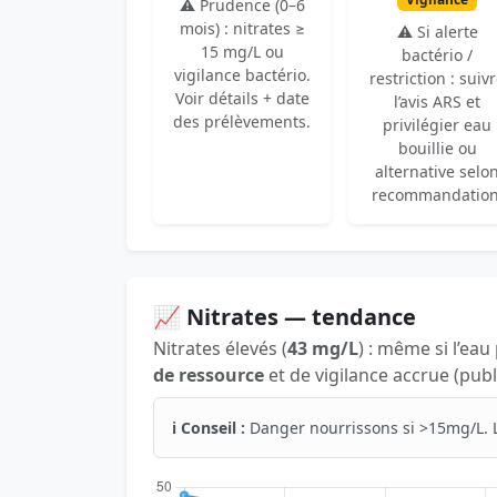
⚠️ Prudence (0–6
mois) : nitrates ≥
⚠️ Si alerte
15 mg/L ou
bactério /
vigilance bactério.
restriction : suiv
Voir détails + date
l’avis ARS et
des prélèvements.
privilégier eau
bouillie ou
alternative selo
recommandation
📈 Nitrates — tendance
Nitrates élevés (
43 mg/L
) : même si l’eau
de ressource
et de vigilance accrue (publ
ℹ️ Conseil :
Danger nourrissons si >15mg/L. 