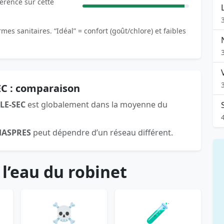
férence sur cette
es sanitaires. “Idéal” = confort (goût/chlore) et faibles
EC : comparaison
LE-SEC
est globalement dans la moyenne du
HASPRES
peut dépendre d’un réseau différent.
 l’eau du robinet
☠️
🧪