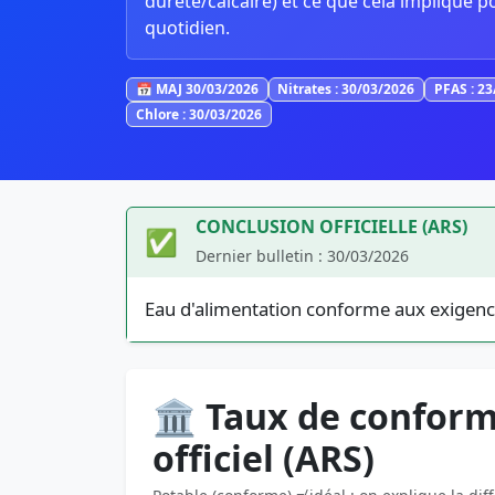
dureté/calcaire) et ce que cela implique p
quotidien.
📅 MAJ 30/03/2026
Nitrates : 30/03/2026
PFAS : 2
Chlore : 30/03/2026
CONCLUSION OFFICIELLE (ARS)
✅
Dernier bulletin : 30/03/2026
Eau d'alimentation conforme aux exigenc
🏛️ Taux de conform
officiel (ARS)