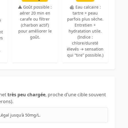
⚠️ Goût possible :
🪨 Eau calcaire :
aérer 20 min en
tartre + peau
carafe ou filtrer
parfois plus sèche.
s
(charbon actif)
Entretien +
pour améliorer le
hydratation utile.
nt
goût.
(Indice :
es
chlore/dureté
élevés → sensation
.
qui “tire” possible.)
inet
très peu chargée
, proche d’une cible souvent
erons).
Légal jusqu'à 50mg/L.