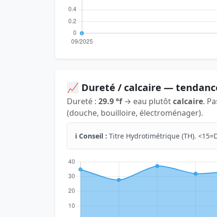
📈 Dureté / calcaire — tendanc
Dureté :
29.9 °f
→ eau plutôt
calcaire
. P
(douche, bouilloire, électroménager).
ℹ️ Conseil :
Titre Hydrotimétrique (TH). <15=D