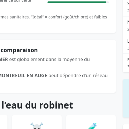
férence sur cette
es sanitaires. “Idéal” = confort (goût/chlore) et faibles
 comparaison
MER
est globalement dans la moyenne du
MONTREUIL-EN-AUGE
peut dépendre d’un réseau
 l’eau du robinet
☠️
🧪