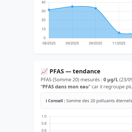
📈 PFAS — tendance
PFAS (Somme 20) mesurés :
0 µg/L
(23/09
“
PFAS dans mon eau
” car il regroupe p
ℹ️ Conseil :
Somme des 20 polluants éternels