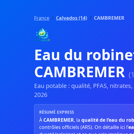
France
Calvados (14)
CAMBREMER
Eau du robine
CAMBREMER
(
Eau potable : qualité, PFAS, nitrates
2026
RÉSUMÉ EXPRESS
À
CAMBREMER
, la
qualité de l’eau du ro
contrôles officiels (ARS). On détaille ici l’
ea