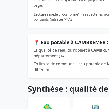
Potable (conforme) ≠ idéal : on explique la dif
page.
Lecture rapide :
“Conforme” = respecte les norm
polluants (nitrates/PFAS).
📍 Eau potable à CAMBREMER :
La qualité de l'eau du robinet à
CAMBRE
département (14).
En limite de commune, l'eau potable de
différent.
Synthèse : qualité de
🦠
🚜