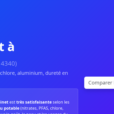
t à
14340)
, chlore, aluminium, dureté en
binet
est
très satisfaisante
selon les
u potable
(nitrates, PFAS, chlore,