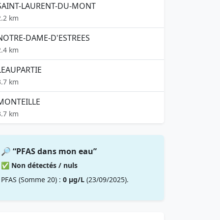
SAINT-LAURENT-DU-MONT
2.2 km
NOTRE-DAME-D'ESTREES
2.4 km
LEAUPARTIE
3.7 km
MONTEILLE
3.7 km
🔎 “PFAS dans mon eau”
✅ Non détectés / nuls
PFAS (Somme 20) :
0 µg/L
(23/09/2025).