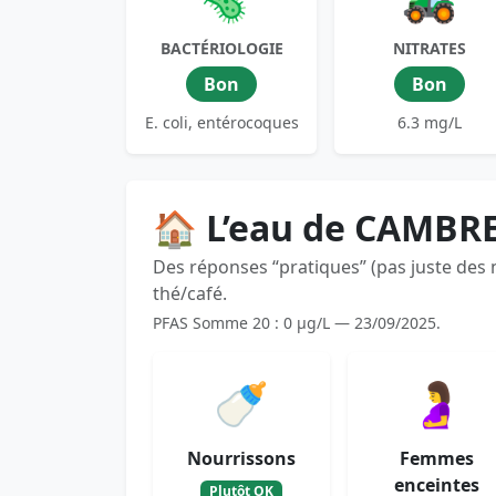
BACTÉRIOLOGIE
NITRATES
Bon
Bon
E. coli, entérocoques
6.3 mg/L
🏠 L’eau de CAMBR
Des réponses “pratiques” (pas juste des
thé/café.
PFAS Somme 20 : 0 µg/L — 23/09/2025.
🍼
🤰
Nourrissons
Femmes
enceintes
Plutôt OK