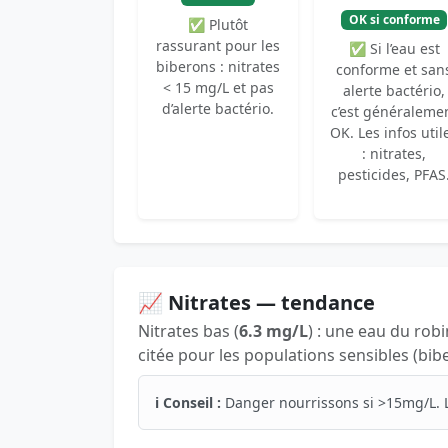
OK si conforme
✅ Plutôt
rassurant pour les
✅ Si l’eau est
biberons : nitrates
conforme et san
< 15 mg/L et pas
alerte bactério,
d’alerte bactério.
c’est généraleme
OK. Les infos util
: nitrates,
pesticides, PFAS
📈 Nitrates — tendance
Nitrates bas (
6.3 mg/L
) : une eau du rob
citée pour les populations sensibles (bib
ℹ️ Conseil :
Danger nourrissons si >15mg/L. 