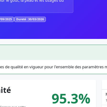
our le goût, la peau et les usages du
3/09/2025
Dureté : 30/03/2026
es de qualité en vigueur pour l'ensemble des paramètres 
ité
95.3%