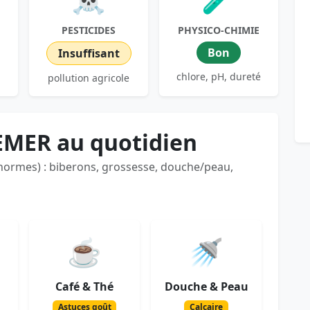
PESTICIDES
PHYSICO-CHIMIE
Bon
Insuffisant
chlore, pH, dureté
pollution agricole
EMER au quotidien
 normes) : biberons, grossesse, douche/peau,
☕
🚿
Café & Thé
Douche & Peau
Astuces goût
Calcaire