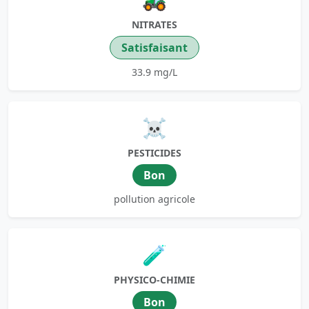
NITRATES
Satisfaisant
33.9 mg/L
☠️
PESTICIDES
Bon
pollution agricole
🧪
PHYSICO-CHIMIE
Bon