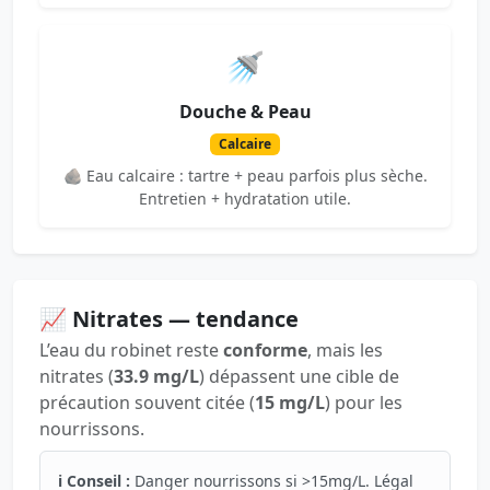
🚿
Douche & Peau
Calcaire
🪨 Eau calcaire : tartre + peau parfois plus sèche.
Entretien + hydratation utile.
📈 Nitrates — tendance
L’eau du robinet reste
conforme
, mais les
nitrates (
33.9 mg/L
) dépassent une cible de
précaution souvent citée (
15 mg/L
) pour les
nourrissons.
ℹ️ Conseil :
Danger nourrissons si >15mg/L. Légal