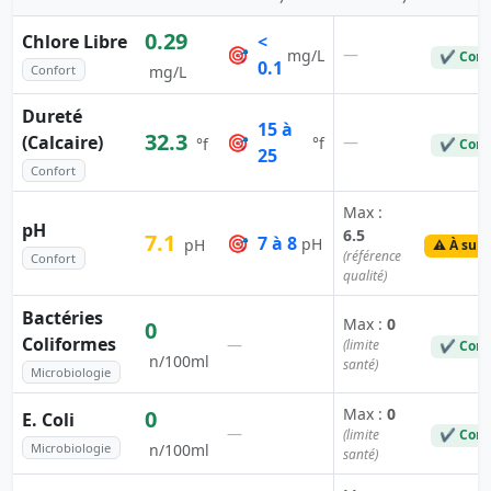
0.29
Chlore Libre
<
🎯
—
mg/L
✔ Conf
0.1
Confort
mg/L
Dureté
15 à
32.3
(Calcaire)
🎯
—
°f
°f
✔ Conf
25
Confort
Max :
pH
6.5
7.1
🎯
7 à 8
pH
pH
⚠️ À surv
(référence
Confort
qualité)
Bactéries
Max :
0
0
Coliformes
—
(limite
✔ Conf
n/100ml
santé)
Microbiologie
Max :
0
0
E. Coli
—
(limite
✔ Conf
Microbiologie
n/100ml
santé)