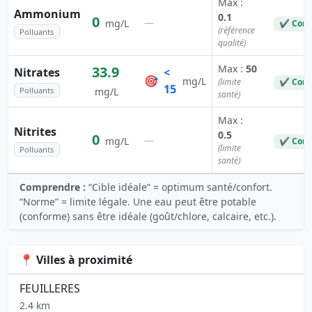
Max :
Ammonium
0.1
0
—
mg/L
✔ Conf
(référence
Polluants
qualité)
Max :
50
33.9
Nitrates
<
🎯
mg/L
(limite
✔ Conf
15
Polluants
mg/L
santé)
Max :
Nitrites
0.5
0
—
mg/L
✔ Conf
(limite
Polluants
santé)
Comprendre :
“Cible idéale” = optimum santé/confort.
“Norme” = limite légale. Une eau peut être potable
(conforme) sans être idéale (goût/chlore, calcaire, etc.).
📍 Villes à proximité
FEUILLERES
2.4 km