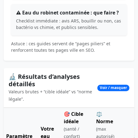
⚠️ Eau du robinet contaminée : que faire ?
Checklist immédiate : avis ARS, bouillir ou non, cas
bactério vs chimie, et publics sensibles.
Astuce : ces guides servent de “pages piliers” et
renforcent toutes tes pages ville en SEO.
🔬 Résultats d’analyses
détaillés
Voir / masquer
Valeurs brutes + “cible idéale” vs “norme
légale”.
🎯 Cible
⚖️
idéale
Norme
Votre
(santé /
(max
Paramètre
eau
S
confort)
autorisé)