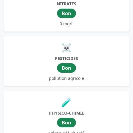
NITRATES
Bon
0 mg/L
☠️
PESTICIDES
Bon
pollution agricole
🧪
PHYSICO-CHIMIE
Bon
chlore, pH, dureté