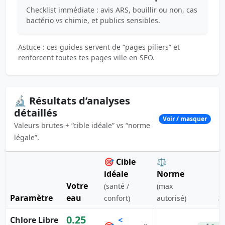
Checklist immédiate : avis ARS, bouillir ou non, cas
bactério vs chimie, et publics sensibles.
Astuce : ces guides servent de “pages piliers” et
renforcent toutes tes pages ville en SEO.
🔬 Résultats d’analyses
détaillés
Voir / masquer
Valeurs brutes + “cible idéale” vs “norme
légale”.
🎯 Cible
⚖️
idéale
Norme
Votre
(santé /
(max
Paramètre
eau
S
confort)
autorisé)
0.25
Chlore Libre
<