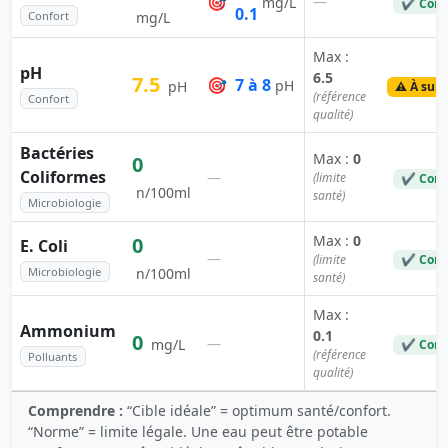
🎯
—
mg/L
✔ Conf
0.1
Confort
mg/L
Max :
pH
6.5
7.5
🎯
7 à 8
pH
pH
⚠️ À surv
(référence
Confort
qualité)
Bactéries
Max :
0
0
Coliformes
—
(limite
✔ Conf
n/100ml
santé)
Microbiologie
Max :
0
0
E. Coli
—
(limite
✔ Conf
Microbiologie
n/100ml
santé)
Max :
Ammonium
0.1
0
—
mg/L
✔ Conf
(référence
Polluants
qualité)
Comprendre :
“Cible idéale” = optimum santé/confort.
“Norme” = limite légale. Une eau peut être potable