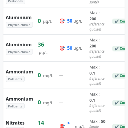
Pesticides
santé)
Max :
Aluminium
200
0
🎯
50
µg/L
µg/L
✔ Conf
(référence
Physico-chimie
qualité)
Max :
36
Aluminium
200
🎯
50
µg/L
✔ Conf
(référence
Physico-chimie
µg/L
qualité)
Max :
Ammonium
0.1
0
—
mg/L
✔ Conf
(référence
Polluants
qualité)
Max :
Ammonium
0.1
0
—
mg/L
✔ Conf
(référence
Polluants
qualité)
Max :
50
14
Nitrates
<
🎯
mg/L
(limite
✔ Conf