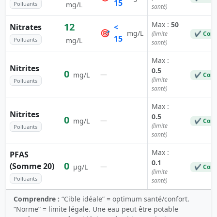
15
Polluants
mg/L
santé)
Max :
50
12
Nitrates
<
🎯
mg/L
(limite
✔ Conf
15
Polluants
mg/L
santé)
Max :
Nitrites
0.5
0
—
mg/L
✔ Conf
(limite
Polluants
santé)
Max :
Nitrites
0.5
0
—
mg/L
✔ Conf
(limite
Polluants
santé)
Max :
PFAS
0.1
0
(Somme 20)
—
µg/L
✔ Conf
(limite
Polluants
santé)
Comprendre :
“Cible idéale” = optimum santé/confort.
“Norme” = limite légale. Une eau peut être potable