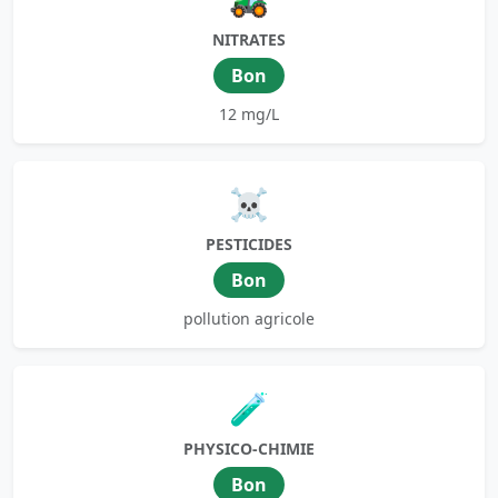
NITRATES
Bon
12 mg/L
☠️
PESTICIDES
Bon
pollution agricole
🧪
PHYSICO-CHIMIE
Bon