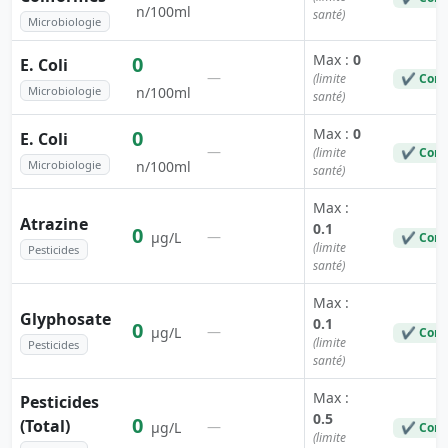
n/100ml
santé)
Microbiologie
Max :
0
0
E. Coli
—
(limite
✔ Conf
Microbiologie
n/100ml
santé)
Max :
0
0
E. Coli
—
(limite
✔ Conf
Microbiologie
n/100ml
santé)
Max :
Atrazine
0.1
0
—
µg/L
✔ Conf
(limite
Pesticides
santé)
Max :
Glyphosate
0.1
0
—
µg/L
✔ Conf
(limite
Pesticides
santé)
Max :
Pesticides
0.5
0
(Total)
—
µg/L
✔ Conf
(limite