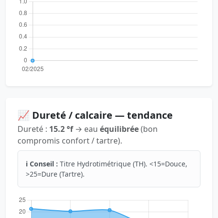
📈 Dureté / calcaire — tendance
Dureté :
15.2 °f
→ eau
équilibrée
(bon
compromis confort / tartre).
ℹ️ Conseil :
Titre Hydrotimétrique (TH). <15=Douce,
>25=Dure (Tartre).