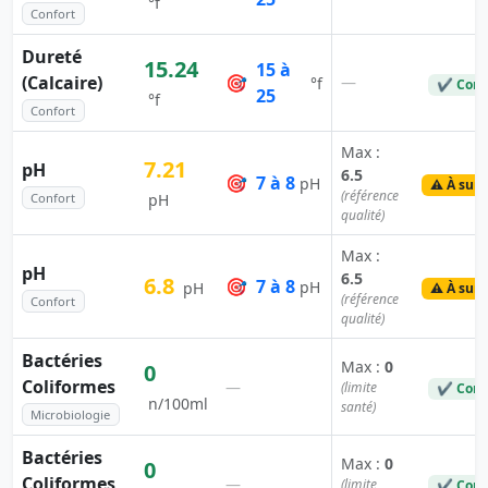
°f
Confort
Dureté
15.24
15 à
(Calcaire)
🎯
—
°f
✔ Conf
25
°f
Confort
Max :
7.21
pH
6.5
🎯
7 à 8
pH
⚠️ À surv
(référence
Confort
pH
qualité)
Max :
pH
6.5
6.8
🎯
7 à 8
pH
pH
⚠️ À surv
(référence
Confort
qualité)
Bactéries
Max :
0
0
Coliformes
—
(limite
✔ Conf
n/100ml
santé)
Microbiologie
Bactéries
Max :
0
0
Coliformes
—
(limite
✔ Conf