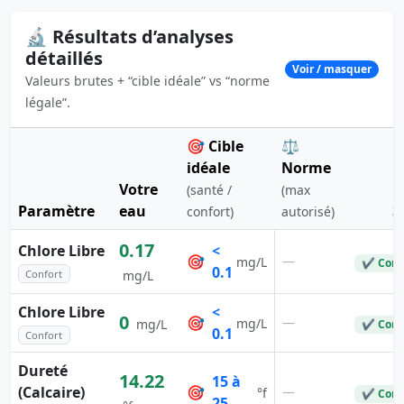
🔬 Résultats d’analyses
détaillés
Voir / masquer
Valeurs brutes + “cible idéale” vs “norme
légale”.
🎯 Cible
⚖️
idéale
Norme
Votre
(santé /
(max
Paramètre
eau
S
confort)
autorisé)
0.17
Chlore Libre
<
🎯
—
mg/L
✔ Conf
0.1
Confort
mg/L
Chlore Libre
<
0
🎯
—
mg/L
mg/L
✔ Conf
0.1
Confort
Dureté
14.22
15 à
(Calcaire)
🎯
—
°f
✔ Conf
25