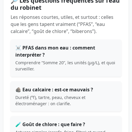
🔎 Les questions fréquentes sur l’eau
du robinet
Les réponses courtes, utiles, et surtout : celles
que les gens tapent vraiment (“PFAS”, “eau
calcaire”, “goût de chlore”, “biberons”).
☠️ PFAS dans mon eau : comment
interpréter ?
Comprendre “Somme 20”, les unités (µg/L), et quoi
surveiller.
🪨 Eau calcaire : est-ce mauvais ?
Dureté (°f), tartre, peau, cheveux et
électroménager : on clarifie.
🧪 Goût de chlore : que faire ?