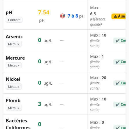
Max :
7.54
pH
6.5
🎯
7 à 8
pH
⚠️ À surv
(référence
Confort
pH
qualité)
Max :
10
Arsenic
0
—
µg/L
(limite
✔ Conf
Métaux
santé)
Max :
1
Mercure
0
—
µg/L
(limite
✔ Conf
Métaux
santé)
Max :
20
Nickel
0
—
µg/L
(limite
✔ Conf
Métaux
santé)
Max :
10
Plomb
3
—
µg/L
(limite
✔ Conf
Métaux
santé)
Bactéries
Max :
0
0
Coliformes
—
(limite
✔ Conf