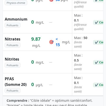
(référence
Physico-chimie
qualité)
Max :
Ammonium
0.1
0
—
mg/L
✔ Conf
(référence
Polluants
qualité)
Max :
50
9.87
Nitrates
<
🎯
mg/L
(limite
✔ Conf
15
Polluants
mg/L
santé)
Max :
Nitrites
0.5
0
—
mg/L
✔ Conf
(limite
Polluants
santé)
Max :
PFAS
0.1
0
(Somme 20)
—
µg/L
✔ Conf
(limite
Polluants
santé)
Comprendre :
“Cible idéale” = optimum santé/confort.
“Norme” = limite légale. Une eau peut être potable