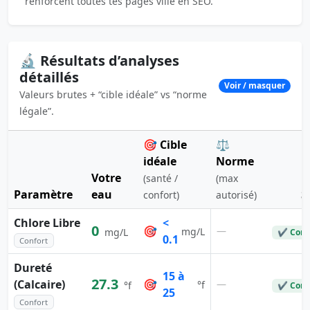
renforcent toutes tes pages ville en SEO.
🔬 Résultats d’analyses
détaillés
Voir / masquer
Valeurs brutes + “cible idéale” vs “norme
légale”.
🎯 Cible
⚖️
idéale
Norme
Votre
(santé /
(max
Paramètre
eau
S
confort)
autorisé)
Chlore Libre
<
0
🎯
—
mg/L
mg/L
✔ Conf
0.1
Confort
Dureté
15 à
27.3
(Calcaire)
🎯
—
°f
°f
✔ Conf
25
Confort