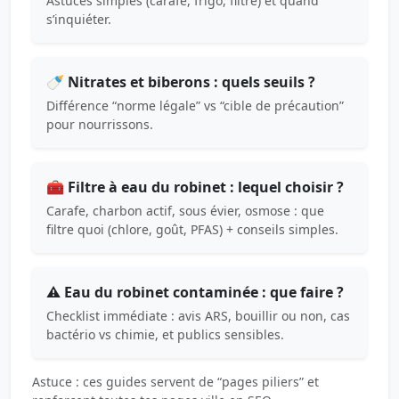
Astuces simples (carafe, frigo, filtre) et quand
s’inquiéter.
🍼 Nitrates et biberons : quels seuils ?
Différence “norme légale” vs “cible de précaution”
pour nourrissons.
🧰 Filtre à eau du robinet : lequel choisir ?
Carafe, charbon actif, sous évier, osmose : que
filtre quoi (chlore, goût, PFAS) + conseils simples.
⚠️ Eau du robinet contaminée : que faire ?
Checklist immédiate : avis ARS, bouillir ou non, cas
bactério vs chimie, et publics sensibles.
Astuce : ces guides servent de “pages piliers” et