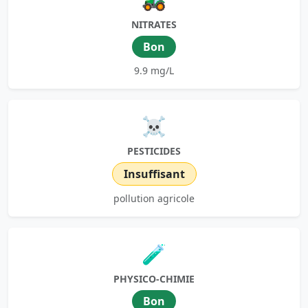
NITRATES
Bon
9.9 mg/L
☠️
PESTICIDES
Insuffisant
pollution agricole
🧪
PHYSICO-CHIMIE
Bon