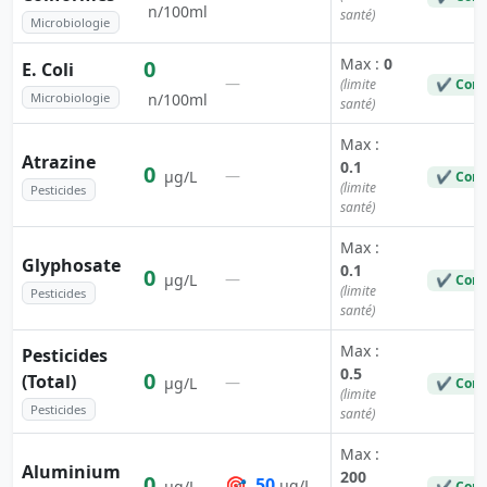
n/100ml
santé)
Microbiologie
Max :
0
0
E. Coli
—
(limite
✔ Conf
Microbiologie
n/100ml
santé)
Max :
Atrazine
0.1
0
—
µg/L
✔ Conf
(limite
Pesticides
santé)
Max :
Glyphosate
0.1
0
—
µg/L
✔ Conf
(limite
Pesticides
santé)
Max :
Pesticides
0.5
0
(Total)
—
µg/L
✔ Conf
(limite
Pesticides
santé)
Max :
Aluminium
200
0
🎯
50
µg/L
µg/L
✔ Conf