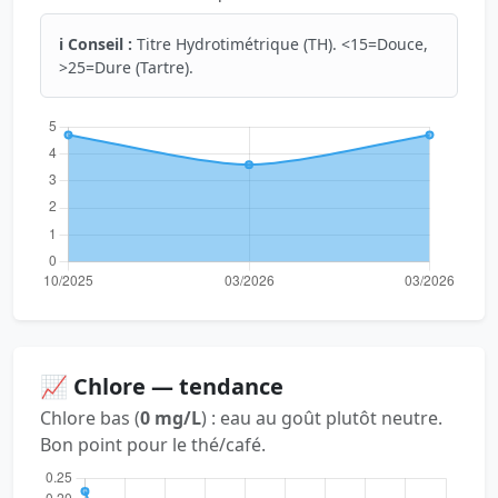
ℹ️ Conseil :
Titre Hydrotimétrique (TH). <15=Douce,
>25=Dure (Tartre).
📈 Chlore — tendance
Chlore bas (
0 mg/L
) : eau au goût plutôt neutre.
Bon point pour le thé/café.