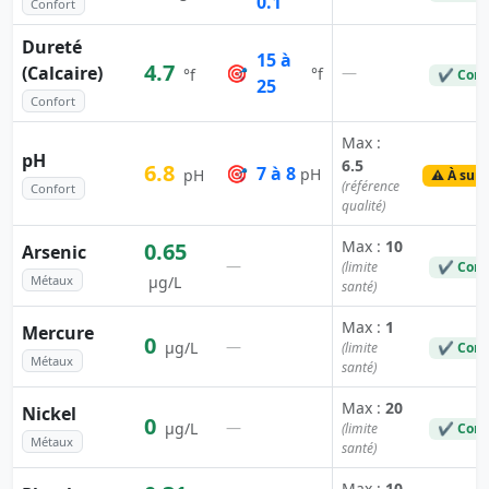
0.1
Confort
Dureté
15 à
4.7
(Calcaire)
🎯
—
°f
°f
✔ Conf
25
Confort
Max :
pH
6.5
6.8
🎯
7 à 8
pH
pH
⚠️ À surv
(référence
Confort
qualité)
Max :
10
0.65
Arsenic
—
(limite
✔ Conf
Métaux
µg/L
santé)
Max :
1
Mercure
0
—
µg/L
(limite
✔ Conf
Métaux
santé)
Max :
20
Nickel
0
—
µg/L
(limite
✔ Conf
Métaux
santé)
Max :
10