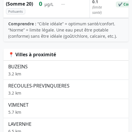
0.1
0
(Somme 20)
—
µg/L
✔ Conf
(limite
Polluants
santé)
Comprendre :
“Cible idéale” = optimum santé/confort.
“Norme” = limite légale. Une eau peut être potable
(conforme) sans être idéale (goût/chlore, calcaire, etc.).
📍 Villes à proximité
BUZEINS
3.2 km
RECOULES-PREVINQUIERES
3.2 km
VIMENET
5.7 km
LAVERNHE
6.5 km