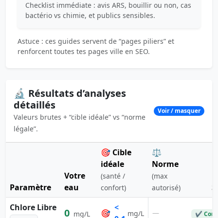
Checklist immédiate : avis ARS, bouillir ou non, cas
bactério vs chimie, et publics sensibles.
Astuce : ces guides servent de “pages piliers” et
renforcent toutes tes pages ville en SEO.
🔬 Résultats d’analyses
détaillés
Voir / masquer
Valeurs brutes + “cible idéale” vs “norme
légale”.
🎯 Cible
⚖️
idéale
Norme
Votre
(santé /
(max
Paramètre
eau
S
confort)
autorisé)
Chlore Libre
<
0
🎯
—
mg/L
mg/L
✔ Conf