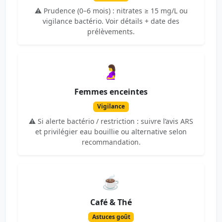
⚠️ Prudence (0–6 mois) : nitrates ≥ 15 mg/L ou
vigilance bactério. Voir détails + date des
prélèvements.
🤰
Femmes enceintes
Vigilance
⚠️ Si alerte bactério / restriction : suivre l’avis ARS
et privilégier eau bouillie ou alternative selon
recommandation.
☕
Café & Thé
Astuces goût