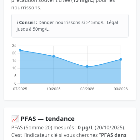
précaution souvent citée (
15 mg/L
) pour les
nourrissons.
ℹ️ Conseil :
Danger nourrissons si >15mg/L. Légal
jusqu'à 50mg/L.
📈 PFAS — tendance
PFAS (Somme 20) mesurés :
0 µg/L
(20/10/2025).
C’est l’indicateur clé si vous cherchez “
PFAS dans