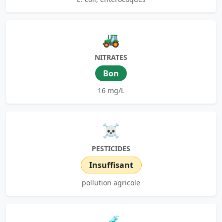
🚜
NITRATES
Bon
16 mg/L
☠️
PESTICIDES
Insuffisant
pollution agricole