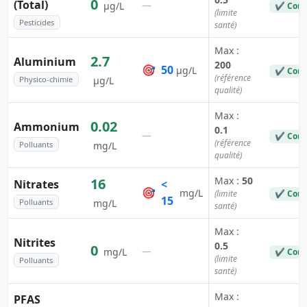
0
(Total)
—
µg/L
✔ Conf
(limite
Pesticides
santé)
Max :
2.7
Aluminium
200
🎯
50
µg/L
✔ Conf
(référence
Physico-chimie
µg/L
qualité)
Max :
0.02
Ammonium
0.1
—
✔ Conf
(référence
Polluants
mg/L
qualité)
Max :
50
16
Nitrates
<
🎯
mg/L
(limite
✔ Conf
15
Polluants
mg/L
santé)
Max :
Nitrites
0.5
0
—
mg/L
✔ Conf
(limite
Polluants
santé)
Max :
PFAS