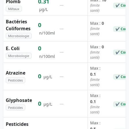
0.31
Plomb
—
(limite
✔ Conf
Métaux
µg/L
santé)
Bactéries
Max :
0
0
Coliformes
—
(limite
✔ Conf
n/100ml
santé)
Microbiologie
Max :
0
0
E. Coli
—
(limite
✔ Conf
Microbiologie
n/100ml
santé)
Max :
Atrazine
0.1
0
—
µg/L
✔ Conf
(limite
Pesticides
santé)
Max :
Glyphosate
0.1
0
—
µg/L
✔ Conf
(limite
Pesticides
santé)
Max :
Pesticides
0.5