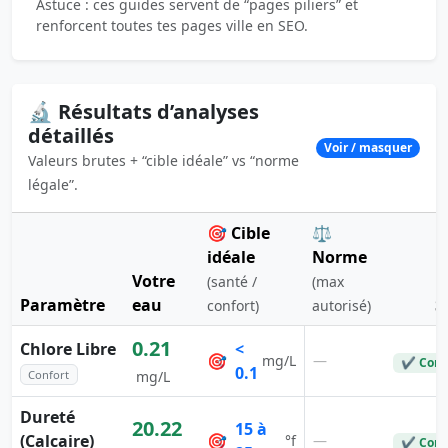
Astuce : ces guides servent de “pages piliers” et
renforcent toutes tes pages ville en SEO.
🔬 Résultats d’analyses
détaillés
Voir / masquer
Valeurs brutes + “cible idéale” vs “norme
légale”.
🎯 Cible
⚖️
idéale
Norme
Votre
(santé /
(max
Paramètre
eau
S
confort)
autorisé)
0.21
Chlore Libre
<
🎯
—
mg/L
✔ Conf
0.1
Confort
mg/L
Dureté
20.22
15 à
(Calcaire)
🎯
—
°f
✔ Conf