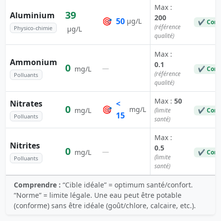
Max :
39
Aluminium
200
🎯
50
µg/L
✔ Conf
(référence
Physico-chimie
µg/L
qualité)
Max :
Ammonium
0.1
0
—
mg/L
✔ Conf
(référence
Polluants
qualité)
Max :
50
Nitrates
<
0
🎯
mg/L
mg/L
(limite
✔ Conf
15
Polluants
santé)
Max :
Nitrites
0.5
0
—
mg/L
✔ Conf
(limite
Polluants
santé)
Comprendre :
“Cible idéale” = optimum santé/confort.
“Norme” = limite légale. Une eau peut être potable
(conforme) sans être idéale (goût/chlore, calcaire, etc.).