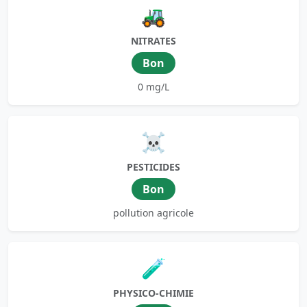
🚜
NITRATES
Bon
0 mg/L
☠️
PESTICIDES
Bon
pollution agricole
🧪
PHYSICO-CHIMIE