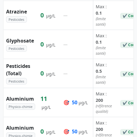
Max :
Atrazine
0.1
0
—
µg/L
✔ Conf
(limite
Pesticides
santé)
Max :
Glyphosate
0.1
0
—
µg/L
✔ Conf
(limite
Pesticides
santé)
Max :
Pesticides
0.5
0
(Total)
—
µg/L
✔ Conf
(limite
Pesticides
santé)
Max :
11
Aluminium
200
🎯
50
µg/L
✔ Conf
(référence
Physico-chimie
µg/L
qualité)
Max :
Aluminium
200
0
🎯
50
µg/L
µg/L
✔ Conf
(référence
Physico-chimie