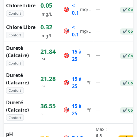
0.05
Chlore Libre
<
🎯
—
mg/L
✔ Conf
0.1
Confort
mg/L
0.32
Chlore Libre
<
🎯
—
mg/L
✔ Conf
0.1
Confort
mg/L
Dureté
21.84
15 à
(Calcaire)
🎯
—
°f
✔ Conf
25
°f
Confort
Dureté
21.28
15 à
(Calcaire)
🎯
—
°f
✔ Conf
25
°f
Confort
Dureté
36.55
15 à
(Calcaire)
🎯
—
°f
✔ Conf
25
°f
Confort
Max :
pH
6.5