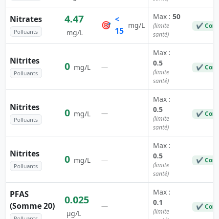
Max :
50
4.47
Nitrates
<
🎯
mg/L
(limite
✔ Conf
15
Polluants
mg/L
santé)
Max :
Nitrites
0.5
0
—
mg/L
✔ Conf
(limite
Polluants
santé)
Max :
Nitrites
0.5
0
—
mg/L
✔ Conf
(limite
Polluants
santé)
Max :
Nitrites
0.5
0
—
mg/L
✔ Conf
(limite
Polluants
santé)
Max :
PFAS
0.025
0.1
(Somme 20)
—
✔ Conf
(limite
µg/L
Polluants