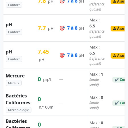
7.6
🎯
7 à 8
pH
pH
⚠️ À surv
(référence
Confort
qualité)
Max :
pH
6.5
7.7
🎯
7 à 8
pH
pH
⚠️ À surv
(référence
Confort
qualité)
Max :
7.45
pH
6.5
🎯
7 à 8
pH
⚠️ À surv
(référence
Confort
pH
qualité)
Max :
1
Mercure
0
—
µg/L
(limite
✔ Conf
Métaux
santé)
Bactéries
Max :
0
0
Coliformes
—
(limite
✔ Conf
n/100ml
santé)
Microbiologie
Bactéries
Max :
0
0