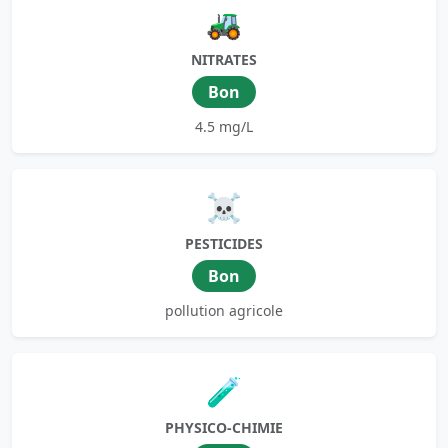
🚜
NITRATES
Bon
4.5 mg/L
☠️
PESTICIDES
Bon
pollution agricole
🧪
PHYSICO-CHIMIE