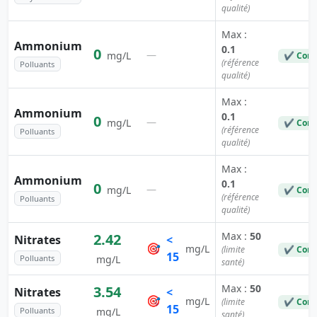
qualité)
Max :
Ammonium
0.1
0
—
mg/L
✔ Conf
(référence
Polluants
qualité)
Max :
Ammonium
0.1
0
—
mg/L
✔ Conf
(référence
Polluants
qualité)
Max :
Ammonium
0.1
0
—
mg/L
✔ Conf
(référence
Polluants
qualité)
Max :
50
2.42
Nitrates
<
🎯
mg/L
(limite
✔ Conf
15
Polluants
mg/L
santé)
Max :
50
3.54
Nitrates
<
🎯
mg/L
(limite
✔ Conf
15
Polluants
mg/L
santé)