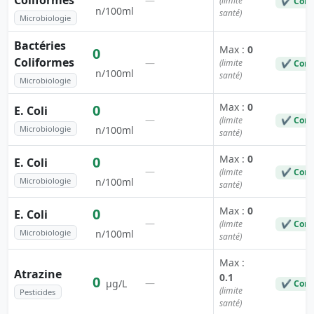
Coliformes
—
(limite
✔ Conf
n/100ml
santé)
Microbiologie
Bactéries
Max :
0
0
Coliformes
—
(limite
✔ Conf
n/100ml
santé)
Microbiologie
Max :
0
0
E. Coli
—
(limite
✔ Conf
Microbiologie
n/100ml
santé)
Max :
0
0
E. Coli
—
(limite
✔ Conf
Microbiologie
n/100ml
santé)
Max :
0
0
E. Coli
—
(limite
✔ Conf
Microbiologie
n/100ml
santé)
Max :
Atrazine
0.1
0
—
µg/L
✔ Conf
(limite
Pesticides
santé)