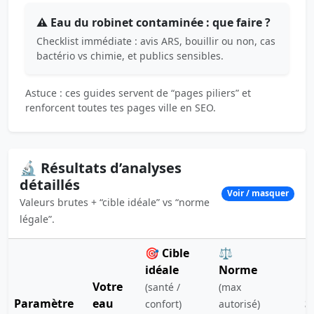
⚠️ Eau du robinet contaminée : que faire ?
Checklist immédiate : avis ARS, bouillir ou non, cas
bactério vs chimie, et publics sensibles.
Astuce : ces guides servent de “pages piliers” et
renforcent toutes tes pages ville en SEO.
🔬 Résultats d’analyses
détaillés
Voir / masquer
Valeurs brutes + “cible idéale” vs “norme
légale”.
🎯 Cible
⚖️
idéale
Norme
Votre
(santé /
(max
Paramètre
eau
S
confort)
autorisé)