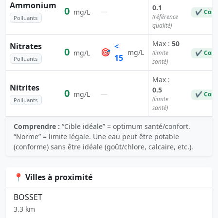
Ammonium
0.1
0
—
mg/L
✔ Conf
(référence
Polluants
qualité)
Max :
50
Nitrates
<
0
🎯
mg/L
mg/L
(limite
✔ Conf
15
Polluants
santé)
Max :
Nitrites
0.5
0
—
mg/L
✔ Conf
(limite
Polluants
santé)
Comprendre :
“Cible idéale” = optimum santé/confort.
“Norme” = limite légale. Une eau peut être potable
(conforme) sans être idéale (goût/chlore, calcaire, etc.).
📍 Villes à proximité
BOSSET
3.3 km