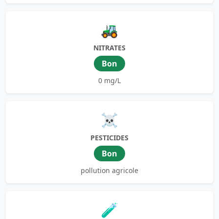
🚜
NITRATES
Bon
0 mg/L
☠️
PESTICIDES
Bon
pollution agricole
🧪