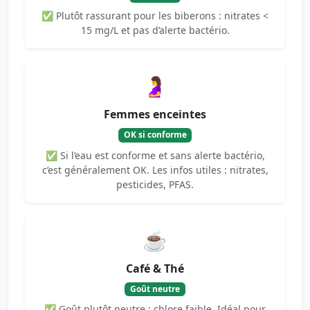
✅ Plutôt rassurant pour les biberons : nitrates <
15 mg/L et pas d’alerte bactério.
🤰
Femmes enceintes
OK si conforme
✅ Si l’eau est conforme et sans alerte bactério,
c’est généralement OK. Les infos utiles : nitrates,
pesticides, PFAS.
☕
Café & Thé
Goût neutre
✅ Goût plutôt neutre : chlore faible. Idéal pour