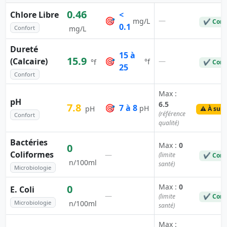
0.46
Chlore Libre
<
🎯
—
mg/L
✔ Conf
0.1
Confort
mg/L
Dureté
15 à
15.9
(Calcaire)
🎯
—
°f
°f
✔ Conf
25
Confort
Max :
pH
6.5
7.8
🎯
7 à 8
pH
pH
⚠️ À surv
(référence
Confort
qualité)
Bactéries
Max :
0
0
Coliformes
—
(limite
✔ Conf
n/100ml
santé)
Microbiologie
Max :
0
0
E. Coli
—
(limite
✔ Conf
Microbiologie
n/100ml
santé)
Max :