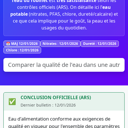
l’eau du robinet
est
très satisfaisante
selon les
contrôles officiels (ARS). On détaille ici l’
eau
potable
(nitrates, PFAS, chlore, dureté/calcaire) et
ce que cela implique pour le goût, la peau et les
usages du quotidien.
📅 MAJ 12/01/2026
Nitrates : 12/01/2026
Dureté : 12/01/2026
Chlore : 12/01/2026
CONCLUSION OFFICIELLE (ARS)
✅
Dernier bulletin : 12/01/2026
Eau d'alimentation conforme aux exigences de
qualité en vigueur pour l'ensemble des paramètres