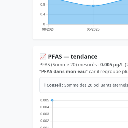
📈 PFAS — tendance
PFAS (Somme 20) mesurés :
0.005 µg/L
(2
“
PFAS dans mon eau
” car il regroupe p
ℹ️ Conseil :
Somme des 20 polluants éternels