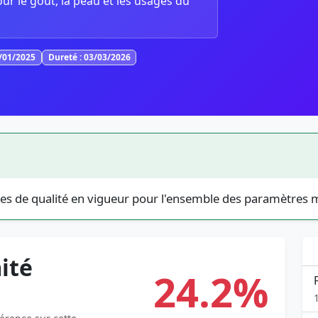
our le goût, la peau et les usages du
1/01/2025
Dureté : 03/03/2026
es de qualité en vigueur pour l'ensemble des paramètres 
ité
24.2%