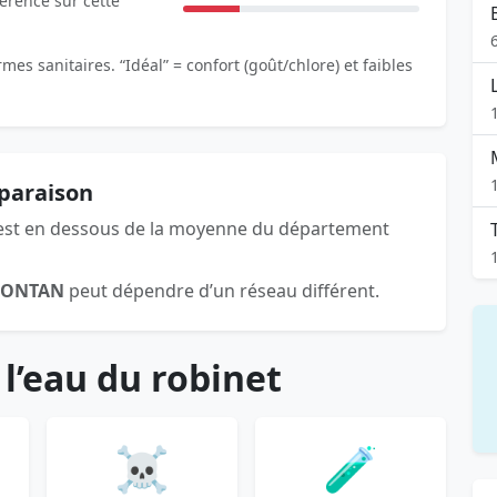
férence sur cette
es sanitaires. “Idéal” = confort (goût/chlore) et faibles
paraison
st en dessous de la moyenne du département
FONTAN
peut dépendre d’un réseau différent.
 l’eau du robinet
☠️
🧪