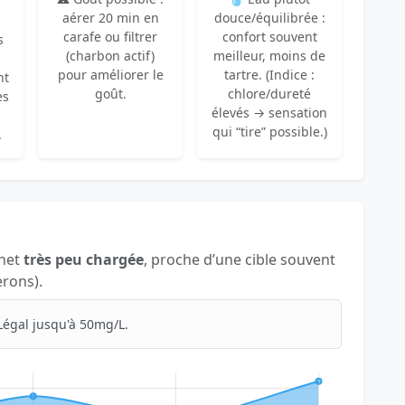
aérer 20 min en
douce/équilibrée :
carafe ou filtrer
confort souvent
s
(charbon actif)
meilleur, moins de
pour améliorer le
tartre. (Indice :
nt
goût.
chlore/dureté
es
élevés → sensation
qui “tire” possible.)
.
inet
très peu chargée
, proche d’une cible souvent
erons).
Légal jusqu'à 50mg/L.