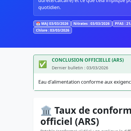
dureté/calcaire) et ce que cela implique p
quotidien.
📅 MAJ 03/03/2026
Nitrates : 03/03/2026
PFAS : 2
Chlore : 03/03/2026
CONCLUSION OFFICIELLE (ARS)
✅
Dernier bulletin : 03/03/2026
Eau d'alimentation conforme aux exigenc
🏛️ Taux de conform
officiel (ARS)