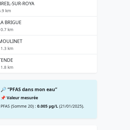
BREIL-SUR-ROYA
6.9 km
LA BRIGUE
10.7 km
MOULINET
11.3 km
TENDE
11.8 km
🔎 “PFAS dans mon eau”
📌 Valeur mesurée
PFAS (Somme 20) :
0.005 µg/L
(21/01/2025).