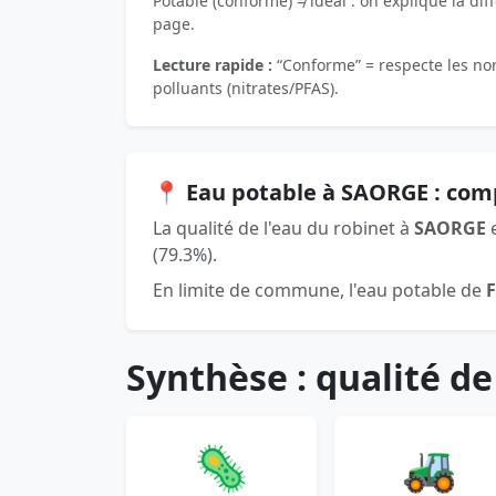
Potable (conforme) ≠ idéal : on explique la dif
page.
Lecture rapide :
“Conforme” = respecte les norm
polluants (nitrates/PFAS).
📍 Eau potable à SAORGE : com
La qualité de l'eau du robinet à
SAORGE
e
(79.3%).
En limite de commune, l'eau potable de
Synthèse : qualité de
🦠
🚜