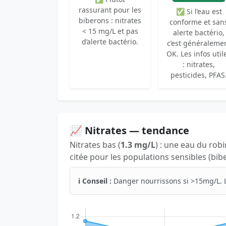
rassurant pour les
✅ Si l’eau est
biberons : nitrates
conforme et san
< 15 mg/L et pas
alerte bactério,
d’alerte bactério.
c’est généraleme
OK. Les infos util
: nitrates,
pesticides, PFAS
📈 Nitrates — tendance
Nitrates bas (
1.3 mg/L
) : une eau du rob
citée pour les populations sensibles (bib
ℹ️ Conseil :
Danger nourrissons si >15mg/L. 