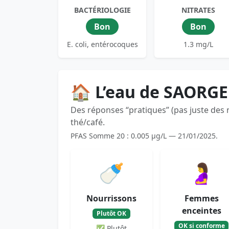
BACTÉRIOLOGIE
NITRATES
Bon
Bon
E. coli, entérocoques
1.3 mg/L
🏠 L’eau de SAORGE
Des réponses “pratiques” (pas juste des
thé/café.
PFAS Somme 20 : 0.005 µg/L — 21/01/2025.
🍼
🤰
Nourrissons
Femmes
enceintes
Plutôt OK
OK si conforme
✅ Plutôt