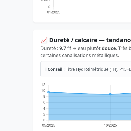
📈 Dureté / calcaire — tendanc
Dureté :
9.7 °f
→ eau plutôt
douce
. Très 
certaines canalisations métalliques.
ℹ️ Conseil :
Titre Hydrotimétrique (TH). <15=D