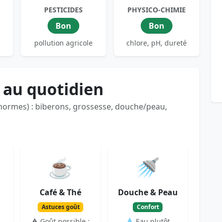
PESTICIDES
PHYSICO-CHIMIE
Bon
Bon
pollution agricole
chlore, pH, dureté
 au quotidien
 normes) : biberons, grossesse, douche/peau,
☕
🚿
Café & Thé
Douche & Peau
Astuces goût
Confort
⚠️ Goût possible :
💧 Eau plutôt