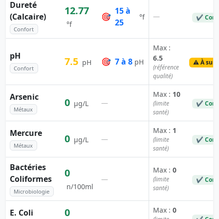
Dureté
12.77
15 à
(Calcaire)
🎯
—
°f
✔ Conf
25
°f
Confort
Max :
pH
6.5
7.5
🎯
7 à 8
pH
pH
⚠️ À surv
(référence
Confort
qualité)
Max :
10
Arsenic
0
—
µg/L
(limite
✔ Conf
Métaux
santé)
Max :
1
Mercure
0
—
µg/L
(limite
✔ Conf
Métaux
santé)
Bactéries
Max :
0
0
Coliformes
—
(limite
✔ Conf
n/100ml
santé)
Microbiologie
Max :
0
0
E. Coli
—