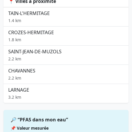
📍 Villes à proximité
TAIN-L'HERMITAGE
1.4 km
CROZES-HERMITAGE
1.8 km
SAINT-JEAN-DE-MUZOLS
2.2 km
CHAVANNES
2.2 km
LARNAGE
3.2 km
🔎 “PFAS dans mon eau”
📌 Valeur mesurée