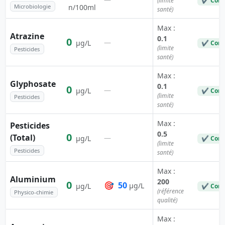
(limite
✔ Conf
Microbiologie
n/100ml
santé)
Max :
Atrazine
0.1
0
—
µg/L
✔ Conf
(limite
Pesticides
santé)
Max :
Glyphosate
0.1
0
—
µg/L
✔ Conf
(limite
Pesticides
santé)
Max :
Pesticides
0.5
0
(Total)
—
µg/L
✔ Conf
(limite
Pesticides
santé)
Max :
Aluminium
200
0
🎯
50
µg/L
µg/L
✔ Conf
(référence
Physico-chimie
qualité)
Max :