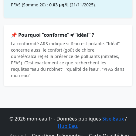
PFAS (Somme 20) :
0.03 µg/L
(21/11/2025).
📌 Pourquoi “conforme” ≠ “idéal” ?
La conformité ARS indique si l’eau est potable. “Idéal”
concerne aussi le confort (goût de chlore,
dureté/calcaire) et la présence de polluants (nitrates,
PFAS). C’est exactement ce que recherchent les
requêtes “eau du robinet”, “qualité de l’eau”, “PFAS dans
mon eau”.
© 2026 mon-eau.fr - Données publiques
Sise-Eaux
/
Hub'Eau.
Accueil
Questions Fréquentes
Carte Qualité Eau