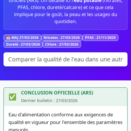
officiels (ARS). On détaille ici l’
eau potable
(nitrates,
PFAS, chlore, dureté/calcaire) et ce que cela
implique pour le goût, la peau et les usages du
quotidien.
📅 MAJ 27/03/2026
Nitrates : 27/03/2026
PFAS : 21/11/2025
Dureté : 27/03/2026
Chlore : 27/03/2026
CONCLUSION OFFICIELLE (ARS)
✅
Dernier bulletin : 27/03/2026
Eau d'alimentation conforme aux exigences de
qualité en vigueur pour l'ensemble des paramètres
mesurés.