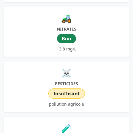
🚜
NITRATES
Bon
13.8 mg/L
☠️
PESTICIDES
Insuffisant
pollution agricole
🧪