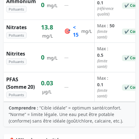
Ammonium
0.1
0
—
mg/L
✔ Conf
(référence
Polluants
qualité)
Max :
50
13.8
Nitrates
<
🎯
mg/L
(limite
✔ Conf
15
Polluants
mg/L
santé)
Max :
Nitrites
0.5
0
—
mg/L
✔ Conf
(limite
Polluants
santé)
Max :
PFAS
0.03
0.1
(Somme 20)
—
✔ Conf
(limite
µg/L
Polluants
santé)
Comprendre :
“Cible idéale” = optimum santé/confort.
“Norme” = limite légale. Une eau peut être potable
(conforme) sans être idéale (goût/chlore, calcaire, etc.).