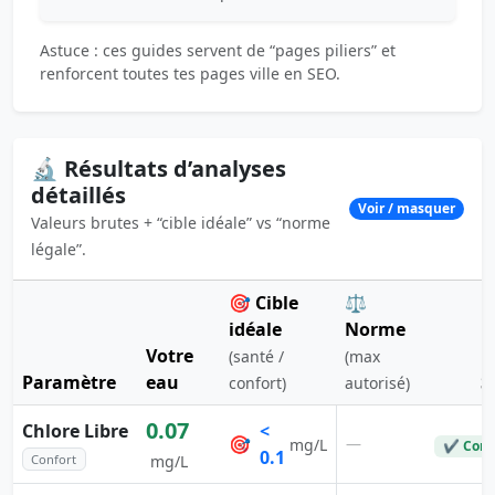
Astuce : ces guides servent de “pages piliers” et
renforcent toutes tes pages ville en SEO.
🔬 Résultats d’analyses
détaillés
Voir / masquer
Valeurs brutes + “cible idéale” vs “norme
légale”.
🎯 Cible
⚖️
idéale
Norme
Votre
(santé /
(max
Paramètre
eau
S
confort)
autorisé)
0.07
Chlore Libre
<
🎯
—
mg/L
✔ Conf
0.1
Confort
mg/L