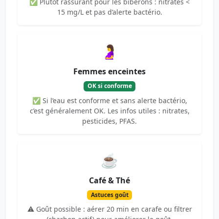
✅ Plutôt rassurant pour les biberons : nitrates <
15 mg/L et pas d’alerte bactério.
🤰
Femmes enceintes
OK si conforme
✅ Si l’eau est conforme et sans alerte bactério,
c’est généralement OK. Les infos utiles : nitrates,
pesticides, PFAS.
☕
Café & Thé
Astuces goût
⚠️ Goût possible : aérer 20 min en carafe ou filtrer