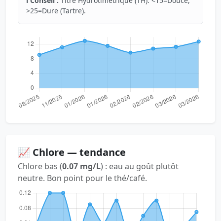
ℹ️ Conseil :
Titre Hydrotimétrique (TH). <15=Douce,
>25=Dure (Tartre).
📈 Chlore — tendance
Chlore bas (
0.07 mg/L
) : eau au goût plutôt
neutre. Bon point pour le thé/café.