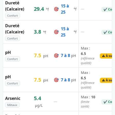
Dureté
15 à
29.4
(Calcaire)
🎯
—
°f
°f
✔ Con
25
Confort
Dureté
15 à
3.8
(Calcaire)
🎯
—
°f
°f
✔ Con
25
Confort
Max :
pH
6.5
7.5
🎯
7 à 8
pH
pH
⚠️ À surv
(référence
Confort
qualité)
Max :
pH
6.5
7.5
🎯
7 à 8
pH
pH
⚠️ À surv
(référence
Confort
qualité)
Max :
10
5.4
Arsenic
—
(limite
✔ Con
Métaux
µg/L
santé)