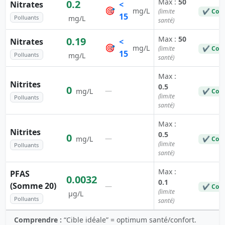
Max :
50
0.2
Nitrates
<
🎯
mg/L
(limite
✔ Con
15
Polluants
mg/L
santé)
Max :
50
0.19
Nitrates
<
🎯
mg/L
(limite
✔ Con
15
Polluants
mg/L
santé)
Max :
Nitrites
0.5
0
—
mg/L
✔ Con
(limite
Polluants
santé)
Max :
Nitrites
0.5
0
—
mg/L
✔ Con
(limite
Polluants
santé)
Max :
PFAS
0.0032
0.1
(Somme 20)
—
✔ Con
(limite
µg/L
Polluants
santé)
Comprendre :
“Cible idéale” = optimum santé/confort.