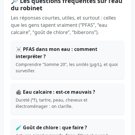
🔎 Les questions fréquentes sur l’eau
du robinet
Les réponses courtes, utiles, et surtout : celles
que les gens tapent vraiment (“PFAS”, “eau
calcaire”, “goût de chlore”, “biberons”).
☠️ PFAS dans mon eau : comment
interpréter ?
Comprendre “Somme 20”, les unités (µg/L), et quoi
surveiller.
🪨 Eau calcaire : est-ce mauvais ?
Dureté (°f), tartre, peau, cheveux et
électroménager : on clarifie.
🧪 Goût de chlore : que faire ?