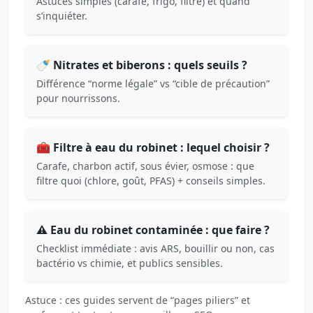
Astuces simples (carafe, frigo, filtre) et quand
s’inquiéter.
🍼 Nitrates et biberons : quels seuils ?
Différence “norme légale” vs “cible de précaution”
pour nourrissons.
🧰 Filtre à eau du robinet : lequel choisir ?
Carafe, charbon actif, sous évier, osmose : que
filtre quoi (chlore, goût, PFAS) + conseils simples.
⚠️ Eau du robinet contaminée : que faire ?
Checklist immédiate : avis ARS, bouillir ou non, cas
bactério vs chimie, et publics sensibles.
Astuce : ces guides servent de “pages piliers” et