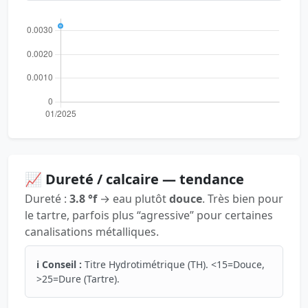
📈 Dureté / calcaire — tendance
Dureté :
3.8 °f
→ eau plutôt
douce
. Très bien pour
le tartre, parfois plus “agressive” pour certaines
canalisations métalliques.
ℹ️ Conseil :
Titre Hydrotimétrique (TH). <15=Douce,
>25=Dure (Tartre).