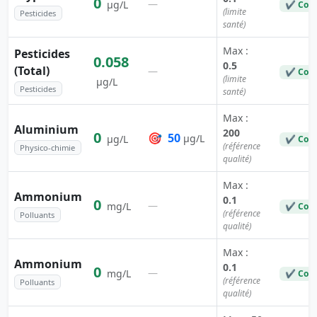
0
—
µg/L
✔ Con
(limite
Pesticides
santé)
Max :
Pesticides
0.058
0.5
(Total)
—
✔ Con
(limite
µg/L
Pesticides
santé)
Max :
Aluminium
200
0
🎯
50
µg/L
µg/L
✔ Con
(référence
Physico-chimie
qualité)
Max :
Ammonium
0.1
0
—
mg/L
✔ Con
(référence
Polluants
qualité)
Max :
Ammonium
0.1
0
—
mg/L
✔ Con
(référence
Polluants
qualité)