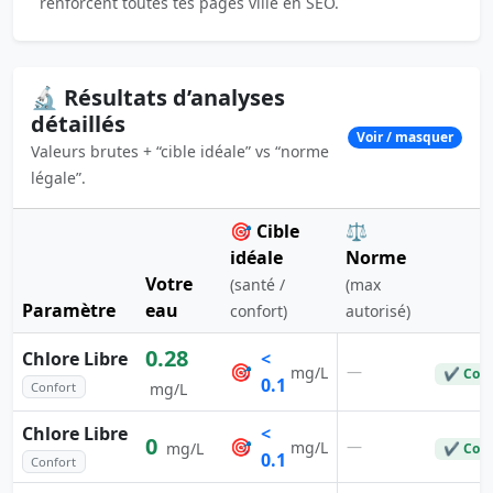
renforcent toutes tes pages ville en SEO.
🔬 Résultats d’analyses
détaillés
Voir / masquer
Valeurs brutes + “cible idéale” vs “norme
légale”.
🎯 Cible
⚖️
idéale
Norme
Votre
(santé /
(max
Paramètre
eau
S
confort)
autorisé)
0.28
Chlore Libre
<
🎯
—
mg/L
✔ Con
0.1
Confort
mg/L
Chlore Libre
<
0
🎯
—
mg/L
mg/L
✔ Con
0.1
Confort