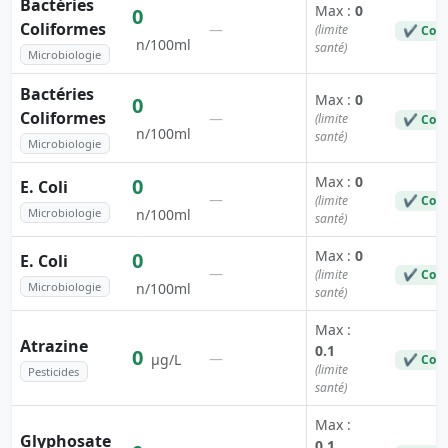
Bactéries
Max :
0
0
Coliformes
—
(limite
✔ Con
n/100ml
santé)
Microbiologie
Bactéries
Max :
0
0
Coliformes
—
(limite
✔ Con
n/100ml
santé)
Microbiologie
Max :
0
0
E. Coli
—
(limite
✔ Con
Microbiologie
n/100ml
santé)
Max :
0
0
E. Coli
—
(limite
✔ Con
Microbiologie
n/100ml
santé)
Max :
Atrazine
0.1
0
—
µg/L
✔ Con
(limite
Pesticides
santé)
Max :
Glyphosate
0.1