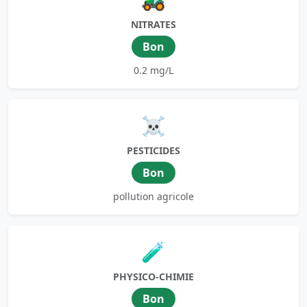
NITRATES
Bon
0.2 mg/L
☠️
PESTICIDES
Bon
pollution agricole
🧪
PHYSICO-CHIMIE
Bon